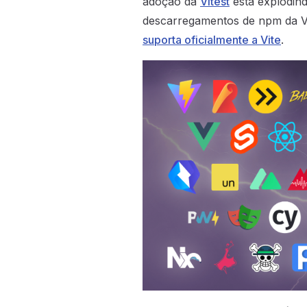
adoção da
Vitest
está explodin
descarregamentos de npm da Vi
suporta oficialmente a Vite
.