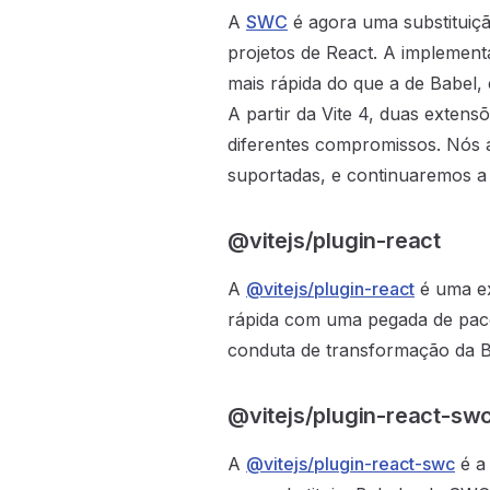
A
SWC
é agora uma substituiç
projetos de React. A implemen
mais rápida do que a de Babel, 
A partir da Vite 4, duas extens
diferentes compromissos. Nós
suportadas, e continuaremos a
@vitejs/plugin-react
A
@vitejs/plugin-react
é uma ex
rápida com uma pegada de pacot
conduta de transformação da B
@vitejs/plugin-react-sw
A
@vitejs/plugin-react-swc
é a