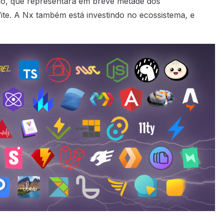
do, que representará em breve metade dos
te. A Nx também está investindo no ecossistema, e