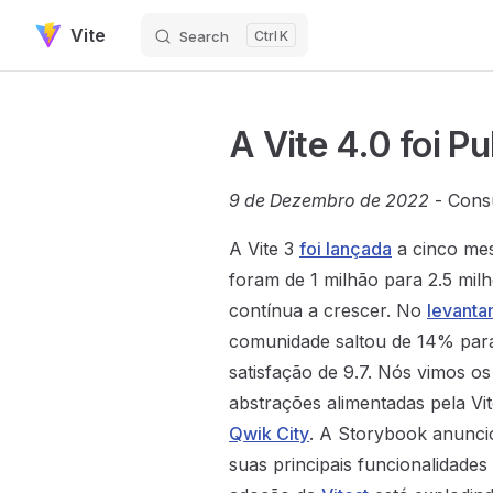
Vite
Search
K
Skip to content
A Vite 4.0 foi Pu
9 de Dezembro de 2022
- Cons
A Vite 3
foi lançada
a cinco me
foram de 1 milhão para 2.5 mi
contínua a crescer. No
levanta
comunidade saltou de 14% par
satisfação de 9.7. Nós vimos o
abstrações alimentadas pela Vi
Qwik City
. A Storybook anunci
suas principais funcionalidades