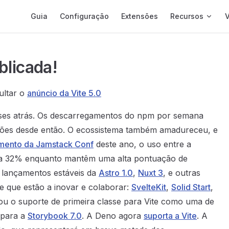
Main Navigation
Guia
Configuração
Extensões
Recursos
blicada!
ultar o
anúncio da Vite 5.0
ses atrás. Os descarregamentos do npm por semana
lhões desde então. O ecossistema também amadureceu, e
mento da Jamstack Conf
deste ano, o uso entre a
a 32% enquanto mantêm uma alta pontuação de
s lançamentos estáveis da
Astro 1.0
,
Nuxt 3
, e outras
te que estão a inovar e colaborar:
SvelteKit
,
Solid Start
,
ou o suporte de primeira classe para Vite como uma de
 para a
Storybook 7.0
. A Deno agora
suporta a Vite
. A