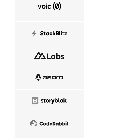
VoidZero
StackBlitz
NuxtLabs
Astro
Storyblok
CodeRabbit