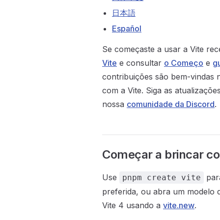
日本語
Español
Se começaste a usar a Vite rec
Vite
e consultar
o Começo
e
g
contribuições são bem-vindas
com a Vite. Siga as atualizaçõ
nossa
comunidade da Discord
.
Começar a brincar co
Use
para
pnpm create vite
preferida, ou abra um modelo d
Vite 4 usando a
vite.new
.