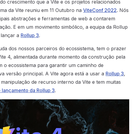
o crescimento que a Vite e os projetos relacionados
ema da Vite reuniu em 11 Outubro na
ViteConf 2022
. Nós
cipais abstrações e ferramentas de web a contarem
ração. E em um movimento simbólico, a equipa da Rollup
 lançar a
Rollup 3
.
uda dos nossos parceiros do ecossistema, tem o prazer
ite 4, alimentada durante momento da construção pela
m o ecossistema para garantir um caminho de
a versão principal. A Vite agora está a usar a
Rollup 3
,
a manipulação de recurso interno da Vite e tem muitas
e lançamento da Rollup 3
.